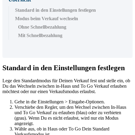
Standard in den Einstellungen festlegen
Modus beim Verkauf wechseln
Ohne Schnellbezahlung
Mit Schnellbezahlung
Standard
in
den
Einstellungen
festlegen
Lege
den
Standardmodus
f
ü
r
Deinen
Verkauf
fest
und
stelle
ein
,
ob
Du
das
Wechseln
zwischen
in
-
Haus
und
To
Go
Verkauf
erlauben
m
ö
chtest
oder
nur
einen
Verkaufsmodus
erlaubst
.
Gehe
in
die
Einstellungen
>
Eingabe
-
Optionen
.
Verschiebe
den
Regler
,
um
den
Wechsel
zwischen
In
-
Haus
und
To
Go
Verkauf
zu
erlauben
(
blau
)
oder
zu
verbieten
(
grau
)
.
Wenn
Du
es
nicht
erlaubst
,
wird
nur
ein
Modus
angezeigt
.
W
ä
hle
aus
,
ob
in
Haus
oder
To
Go
Dein
Standard
Verkaufsmodus
ist
.