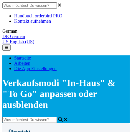
Handbuch orderbird PRO
Kontakt aufnehmen
German
DE
German
US
English (US)
Startseite
Arbeiten
Die App Einstellungen
Verkaufsmodi "In-Haus" &
"To Go" anpassen oder
ausblenden
Übersicht