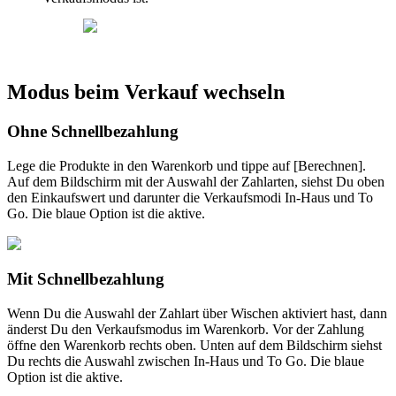
Modus
beim
Verkauf
wechseln
Ohne
Schnellbezahlung
Lege
die
Produkte
in
den
Warenkorb
und
tippe
auf
[
Berechnen
]
.
Auf
dem
Bildschirm
mit
der
Auswahl
der
Zahlarten
,
siehst
Du
oben
den
Einkaufswert
und
darunter
die
Verkaufsmodi
In
-
Haus
und
To
Go
.
Die
blaue
Option
ist
die
aktive
.
Mit
Schnellbezahlung
Wenn
Du
die
Auswahl
der
Zahlart
ü
ber
Wischen
aktiviert
hast
,
dann
ä
nderst
Du
den
Verkaufsmodus
im
Warenkorb
.
Vor
der
Zahlung
ö
ffne
den
Warenkorb
rechts
oben
.
Unten
auf
dem
Bildschirm
siehst
Du
rechts
die
Auswahl
zwischen
In
-
Haus
und
To
Go
.
Die
blaue
Option
ist
die
aktive
.