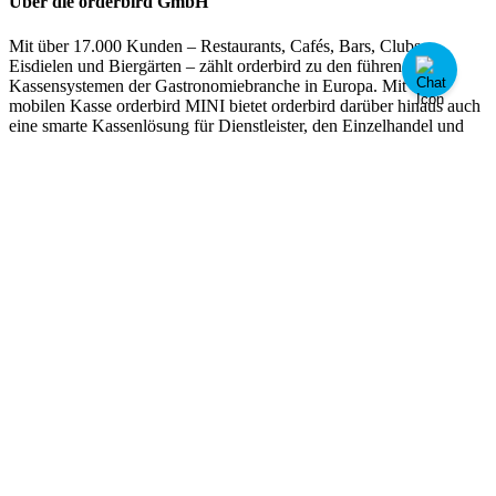
Über die orderbird GmbH
Mit über 17.000 Kunden – Restaurants, Cafés, Bars, Clubs,
Eisdielen und Biergärten – zählt orderbird zu den führenden
Kassensystemen der Gastronomiebranche in Europa. Mit der
mobilen Kasse orderbird MINI bietet orderbird darüber hinaus auch
eine smarte Kassenlösung für Dienstleister, den Einzelhandel und
das Handwerk.
Die orderbird GmbH wurde 2011 von Jakob Schreyer, Bastian
Schmidtke, Patrick Brienen-Lucius und Artur Hasselbach gegründet
und beschäftigt heute mehr als 130 Mitarbeitende.
Adresse
orderbird GmbH
Ritterstraße 12
D-10969 Berlin
Tel.: 030 208 983 098
Öffnungszeiten
Montag: 09:00 - 18:00 Uhr
Dienstag: 09:00 - 18:00 Uhr