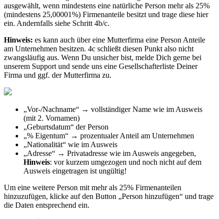
ausgew
ä
hlt
,
wenn
mindestens
eine
nat
ü
rliche
Person
mehr
als
25
%
(
mindestens
25
,
00001
%
)
Firmenanteile
besitzt
und
trage
diese
hier
ein
.
Andernfalls
siehe
Schritt
4b
/
c
.
Hinweis
:
es
kann
auch
ü
ber
eine
Mutterfirma
eine
Person
Anteile
am
Unternehmen
besitzen
.
4c
schlie
ß
t
diesen
Punkt
also
nicht
zwangsl
ä
ufig
aus
.
Wenn
Du
unsicher
bist
,
melde
Dich
gerne
bei
unserem
Support
und
sende
uns
eine
Gesellschafterliste
Deiner
Firma
und
ggf
.
der
Mutterfirma
zu
.
„
Vor
-
/
Nachname
“
→
vollst
ä
ndiger
Name
wie
im
Ausweis
(
mit
2
.
Vornamen
)
„
Geburtsdatum
“
der
Person
„
%
Eigentum
“
→
prozentualer
Anteil
am
Unternehmen
„
Nationalit
ä
t
“
wie
im
Ausweis
„
Adresse
“
→
Privatadresse
wie
im
Ausweis
angegeben
,
Hinweis
:
vor
kurzem
umgezogen
und
noch
nicht
auf
dem
Ausweis
eingetragen
ist
ung
ü
ltig
!
Um
eine
weitere
Person
mit
mehr
als
25
%
Firmenanteilen
hinzuzuf
ü
gen
,
klicke
auf
den
Button
„
Person
hinzuf
ü
gen
“
und
trage
die
Daten
entsprechend
ein
.