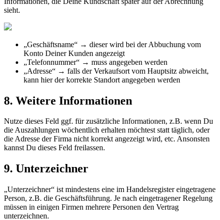
Informationen
,
die
Deine
Kundschaft
sp
ä
ter
auf
der
Abrechnung
sieht
.
„
Gesch
ä
ftsname
“
→
dieser
wird
bei
der
Abbuchung
vom
Konto
Deiner
Kunden
angezeigt
„
Telefonnummer
“
→
muss
angegeben
werden
„
Adresse
“
→
falls
der
Verkaufsort
vom
Hauptsitz
abweicht
,
kann
hier
der
korrekte
Standort
angegeben
werden
8
.
Weitere
Informationen
Nutze
dieses
Feld
ggf
.
f
ü
r
zus
ä
tzliche
Informationen
,
z
.
B
.
wenn
Du
die
Auszahlungen
w
ö
chentlich
erhalten
m
ö
chtest
statt
t
ä
glich
,
oder
die
Adresse
der
Firma
nicht
korrekt
angezeigt
wird
,
etc
.
Ansonsten
kannst
Du
dieses
Feld
freilassen
.
9
.
Unterzeichner
„
Unterzeichner
“
ist
mindestens
eine
im
Handelsregister
eingetragene
Person
,
z
.
B
.
die
Gesch
ä
ftsf
ü
hrung
.
Je
nach
eingetragener
Regelung
m
ü
ssen
in
einigen
Firmen
mehrere
Personen
den
Vertrag
unterzeichnen
.