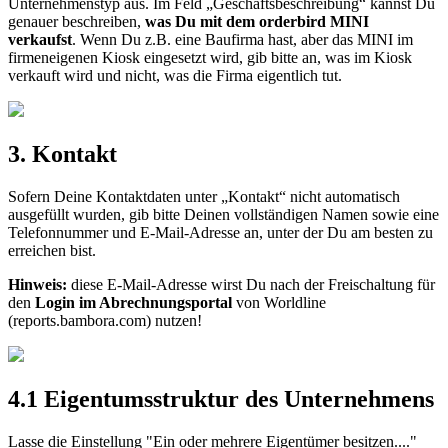
Unternehmenstyp
aus
.
Im
Feld
„
Gesch
ä
ftsbeschreibung
“
kannst
Du
genauer
beschreiben
,
was
Du
mit
dem
orderbird
MINI
verkaufst
.
Wenn
Du
z
.
B
.
eine
Baufirma
hast
,
aber
das
MINI
im
firmeneigenen
Kiosk
eingesetzt
wird
,
gib
bitte
an
,
was
im
Kiosk
verkauft
wird
und
nicht
,
was
die
Firma
eigentlich
tut
.
3
.
Kontakt
Sofern
Deine
Kontaktdaten
unter
„
Kontakt
“
nicht
automatisch
ausgef
ü
llt
wurden
,
gib
bitte
Deinen
vollst
ä
ndigen
Namen
sowie
eine
Telefonnummer
und
E
-
Mail
-
Adresse
an
,
unter
der
Du
am
besten
zu
erreichen
bist
.
Hinweis
:
diese
E
-
Mail
-
Adresse
wirst
Du
nach
der
Freischaltung
f
ü
r
den
Login
im
Abrechnungsportal
von
Worldline
(
reports
.
bambora
.
com
)
nutzen
!
4
.
1
Eigentumsstruktur
des
Unternehmens
Lasse
die
Einstellung
"
Ein
oder
mehrere
Eigent
ü
mer
besitzen
.
.
.
.
"