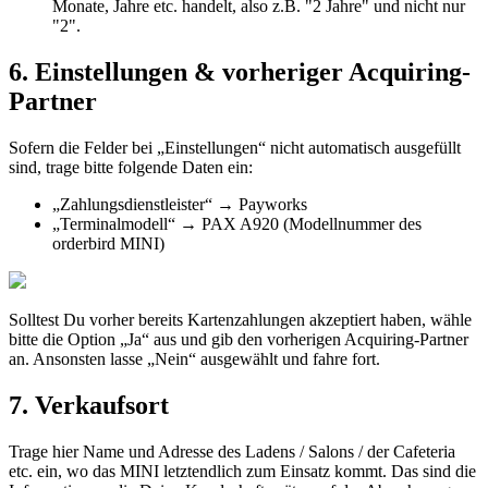
Monate
,
Jahre
etc
.
handelt
,
also
z
.
B
.
"
2
Jahre
"
und
nicht
nur
"
2
"
.
6
.
Einstellungen
&
vorheriger
Acquiring
-
Partner
Sofern
die
Felder
bei
„
Einstellungen
“
nicht
automatisch
ausgef
ü
llt
sind
,
trage
bitte
folgende
Daten
ein
:
„
Zahlungsdienstleister
“
→
Payworks
„
Terminalmodell
“
→
PAX
A920
(
Modellnummer
des
orderbird
MINI
)
Solltest
Du
vorher
bereits
Kartenzahlungen
akzeptiert
haben
,
w
ä
hle
bitte
die
Option
„
Ja
“
aus
und
gib
den
vorherigen
Acquiring
-
Partner
an
.
Ansonsten
lasse
„
Nein
“
ausgew
ä
hlt
und
fahre
fort
.
7
.
Verkaufsort
Trage
hier
Name
und
Adresse
des
Ladens
/
Salons
/
der
Cafeteria
etc
.
ein
,
wo
das
MINI
letztendlich
zum
Einsatz
kommt
.
Das
sind
die