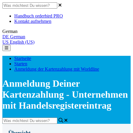
Handbuch orderbird PRO
Kontakt aufnehmen
German
DE
German
US
English (US)
Startseite
Starten
Anmeldung der Kartenzahlung mit Worldline
Anmeldung Deiner
Kartenzahlung - Unternehmen
mit Handelsregistereintrag
Übersicht