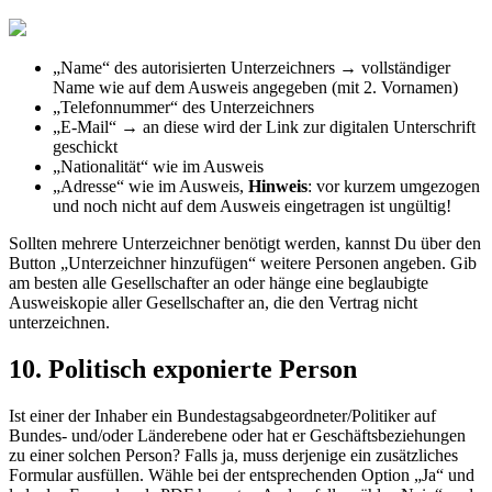
„
Name
“
des
autorisierten
Unterzeichners
→
vollst
ä
ndiger
Name
wie
auf
dem
Ausweis
angegeben
(
mit
2
.
Vornamen
)
„
Telefonnummer
“
des
Unterzeichners
„
E
-
Mail
“
→
an
diese
wird
der
Link
zur
digitalen
Unterschrift
geschickt
„
Nationalit
ä
t
“
wie
im
Ausweis
„
Adresse
“
wie
im
Ausweis
,
Hinweis
:
vor
kurzem
umgezogen
und
noch
nicht
auf
dem
Ausweis
eingetragen
ist
ung
ü
ltig
!
Sollten
mehrere
Unterzeichner
ben
ö
tigt
werden
,
kannst
Du
ü
ber
den
Button
„
Unterzeichner
hinzuf
ü
gen
“
weitere
Personen
angeben
.
Gib
am
besten
alle
Gesellschafter
an
oder
h
ä
nge
eine
beglaubigte
Ausweiskopie
aller
Gesellschafter
an
,
die
den
Vertrag
nicht
unterzeichnen
.
10
.
Politisch
exponierte
Person
Ist
einer
der
Inhaber
ein
Bundestagsabgeordneter
/
Politiker
auf
Bundes
-
und
/
oder
L
ä
nderebene
oder
hat
er
Gesch
ä
ftsbeziehungen
zu
einer
solchen
Person
?
Falls
ja
,
muss
derjenige
ein
zus
ä
tzliches
Formular
ausf
ü
llen
.
W
ä
hle
bei
der
entsprechenden
Option
„
Ja
“
und