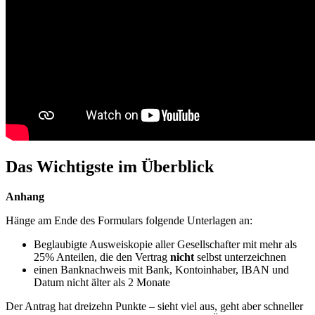
Das
Wichtigste
im
Ü
berblick
Anhang
H
ä
nge
am
Ende
des
Formulars
folgende
Unterlagen
an
:
Beglaubigte
Ausweiskopie
aller
Gesellschafter
mit
mehr
als
25
%
Anteilen
,
die
den
Vertrag
nicht
selbst
unterzeichnen
einen
Banknachweis
mit
Bank
,
Kontoinhaber
,
IBAN
und
Datum
nicht
ä
lter
als
2
Monate
Der
Antrag
hat
dreizehn
Punkte
–
sieht
viel
aus
,
geht
aber
schneller