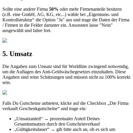
Sollte
eine
andere
Firma
50
%
oder
mehr
Firmenanteile
besitzen
(
z
.
B
.
eine
GmbH
,
AG
,
KG
,
etc
.
.
.
)
w
ä
hle
bei
„
Eigentums
-
und
Kontrollstruktur
“
die
Option
"
Ja
"
aus
und
trage
die
Daten
der
Firma
/
Firmen
in
die
Felder
darunter
ein
.
Ansonsten
lasse
"
Nein
"
ausgew
ä
hlt
und
fahre
fort
.
5
.
Umsatz
Die
Angaben
zum
Umsatz
sind
f
ü
r
Worldline
zwingend
notwendig
,
um
die
Auflagen
des
Anti
-
Geldw
ä
schegesetzes
einzuhalten
.
Diese
Angaben
sind
reine
Sch
ä
tzungen
und
m
ü
ssen
nicht
zu
100
%
korrekt
sein
.
Falls
Du
Gutscheine
anbietest
,
klicke
auf
die
Checkbox
„
Die
Firma
verkauft
Geschenkgutscheine
“
und
trage
ein
:
„
Umsatzanteil
“
→
prozentualer
Anteil
Deines
Gesamtumsatzes
durch
den
Gutscheinverkauf
„
G
ü
ltigkeitsdauer
“
→
gib
bitte
auch
an
,
ob
es
sich
um