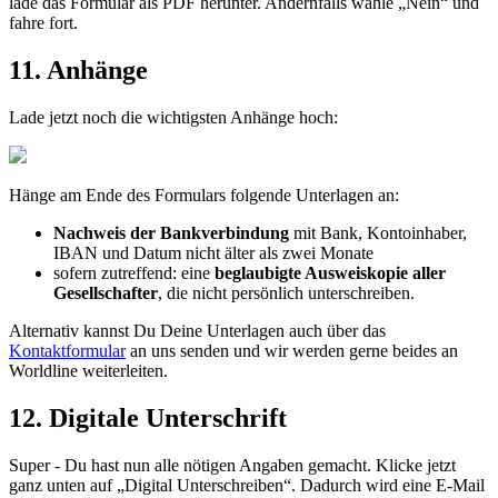
lade
das
Formular
als
PDF
herunter
.
Andernfalls
w
ä
hle
„
Nein
“
und
fahre
fort
.
11
.
Anh
ä
nge
Lade
jetzt
noch
die
wichtigsten
Anh
ä
nge
hoch
:
H
ä
nge
am
Ende
des
Formulars
folgende
Unterlagen
an
:
Nachweis
der
Bankverbindung
mit
Bank
,
Kontoinhaber
,
IBAN
und
Datum
nicht
ä
lter
als
zwei
Monate
sofern
zutreffend
:
eine
beglaubigte
Ausweiskopie
aller
Gesellschafter
,
die
nicht
pers
ö
nlich
unterschreiben
.
Alternativ
kannst
Du
Deine
Unterlagen
auch
ü
ber
das
Kontaktformular
an
uns
senden
und
wir
werden
gerne
beides
an
Worldline
weiterleiten
.
12
.
Digitale
Unterschrift
Super
-
Du
hast
nun
alle
n
ö
tigen
Angaben
gemacht
.
Klicke
jetzt
ganz
unten
auf
„
Digital
Unterschreiben
“
.
Dadurch
wird
eine
E
-
Mail