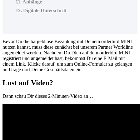
11. Anhänge
12. Digitale Unterschrift
Bevor
Du
die
bargeldlose
Bezahlung
mit
Deinem
orderbird
MINI
nutzen
kannst
,
muss
diese
zun
ä
chst
bei
unserem
Partner
Worldline
angemeldet
werden
.
Nachdem
Du
Dich
auf
dem
orderbird
MINI
registriert
und
angemeldet
hast
,
bekommst
Du
eine
E
-
Mail
mit
einem
Link
.
Klicke
darauf
,
um
zum
Online
-
Formular
zu
gelangen
und
trage
dort
Deine
Gesch
ä
ftsdaten
ein
.
Lust
auf
Video
?
Dann
schau
Dir
dieses
2
-
Minuten
-
Video
an
…