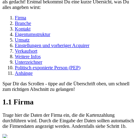
als
gedacht
!
Erstmal
bekommst
Du
eine
kurze
Ü
bersicht
,
was
Du
alles
angeben
wirst
:
Firma
Branche
Kontakt
Eigentumsstruktur
Umsatz
Einstellungen
und
vorheriger
Acquirer
Verkaufsort
Weitere
Infos
Unterzeichner
Politisch
exponierte
Person
(
PEP
)
Anh
ä
nge
Spar
Dir
das
Scrollen
-
tippe
auf
die
Ü
berschrift
oben
,
um
schnell
zum
richtigen
Abschnitt
zu
gelangen
!
1
.
1
Firma
Trage
hier
die
Daten
der
Firma
ein
,
die
die
Kartenzahlung
durchf
ü
hren
wird
.
Durch
die
Eingabe
der
Daten
sollten
automatisch
die
Firmendaten
angezeigt
werden
.
Andernfalls
siehe
Schritt
1b
.