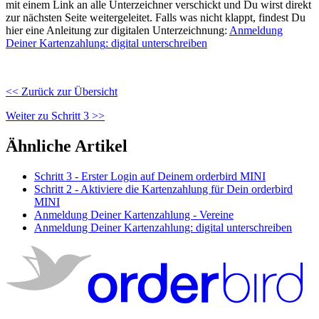
mit
einem
Link
an
alle
Unterzeichner
verschickt
und
Du
wirst
direkt
zur
n
ä
chsten
Seite
weitergeleitet
.
Falls
was
nicht
klappt
,
findest
Du
hier
eine
Anleitung
zur
digitalen
Unterzeichnung
:
Anmeldung
Deiner
Kartenzahlung
:
digital
unterschreiben
<
<
Zur
ü
ck
zur
Ü
bersicht
Weiter
zu
Schritt
3
>
>
Ähnliche Artikel
Schritt 3 - Erster Login auf Deinem orderbird MINI
Schritt 2 - Aktiviere die Kartenzahlung für Dein orderbird
MINI
Anmeldung Deiner Kartenzahlung - Vereine
Anmeldung Deiner Kartenzahlung: digital unterschreiben