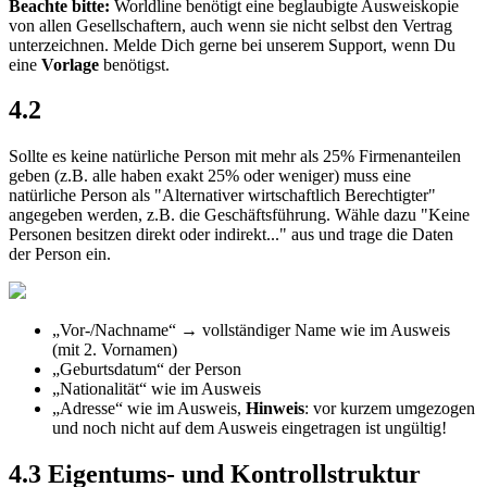
Beachte
bitte
:
Worldline
ben
ö
tigt
eine
beglaubigte
Ausweiskopie
von
allen
Gesellschaftern
,
auch
wenn
sie
nicht
selbst
den
Vertrag
unterzeichnen
.
Melde
Dich
gerne
bei
unserem
Support
,
wenn
Du
eine
Vorlage
ben
ö
tigst
.
4
.
2
Sollte
es
keine
nat
ü
rliche
Person
mit
mehr
als
25
%
Firmenanteilen
geben
(
z
.
B
.
alle
haben
exakt
25
%
oder
weniger
)
muss
eine
nat
ü
rliche
Person
als
"
Alternativer
wirtschaftlich
Berechtigter
"
angegeben
werden
,
z
.
B
.
die
Gesch
ä
ftsf
ü
hrung
.
W
ä
hle
dazu
"
Keine
Personen
besitzen
direkt
oder
indirekt
.
.
.
"
aus
und
trage
die
Daten
der
Person
ein
.
„
Vor
-
/
Nachname
“
→
vollst
ä
ndiger
Name
wie
im
Ausweis
(
mit
2
.
Vornamen
)
„
Geburtsdatum
“
der
Person
„
Nationalit
ä
t
“
wie
im
Ausweis
„
Adresse
“
wie
im
Ausweis
,
Hinweis
:
vor
kurzem
umgezogen
und
noch
nicht
auf
dem
Ausweis
eingetragen
ist
ung
ü
ltig
!
4
.
3
Eigentums
-
und
Kontrollstruktur