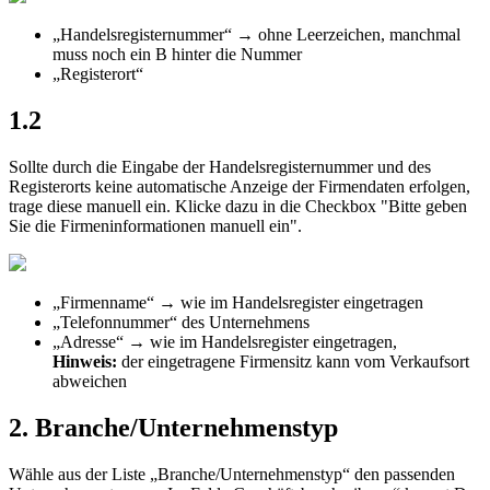
„
Handelsregisternummer
“
→
ohne
Leerzeichen
,
manchmal
muss
noch
ein
B
hinter
die
Nummer
„
Registerort
“
1
.
2
Sollte
durch
die
Eingabe
der
Handelsregisternummer
und
des
Registerorts
keine
automatische
Anzeige
der
Firmendaten
erfolgen
,
trage
diese
manuell
ein
.
Klicke
dazu
in
die
Checkbox
"
Bitte
geben
Sie
die
Firmeninformationen
manuell
ein
"
.
„
Firmenname
“
→
wie
im
Handelsregister
eingetragen
„
Telefonnummer
“
des
Unternehmens
„
Adresse
“
→
wie
im
Handelsregister
eingetragen
,
Hinweis
:
der
eingetragene
Firmensitz
kann
vom
Verkaufsort
abweichen
2
.
Branche
/
Unternehmenstyp
W
ä
hle
aus
der
Liste
„
Branche
/
Unternehmenstyp
“
den
passenden