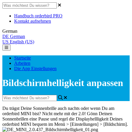
Handbuch orderbird PRO
Kontakt aufnehmen
German
DE
German
US
English (US)
Startseite
Arbeiten
Die App Einstellungen
Bildschirmhelligkeit anpassen
Du
tr
ä
gst
Deine
Sonnenbrille
auch
nachts
oder
wenn
Du
am
orderbird
MINI
bist
?
Nicht
mehr
mit
der
2
.
0
!
G
ö
nn
Deinen
Sonnenbrillen
eine
Pause
und
regel
die
Displayhellligkeit
Deines
orderbird
MINI
bequem
im
Men
ü
>
[
Einstellungen
]
>
[
Bildschirm
]
.