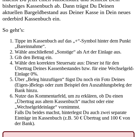
bisheriges
Kassenbuch
ab
.
Dann
tr
ä
gst
Du
Deinen
aktuellen
Bargeldbestand
aus
Deiner
Kasse
in
Dein
neues
orderbird
Kassenbuch
ein
.
So
geht
’
s
:
Tippe
im
Kassenbuch
auf
das
„
+
“
-
Symbol
hinter
dem
Punkt
„
Bareinnahme
“
.
W
ä
hle
anschlie
ß
end
„
Sonstige
“
als
Art
der
Einlage
aus
.
Gib
den
Betrag
ein
.
W
ä
hle
den
korrekten
Steuersatz
aus
:
Dieser
ist
f
ü
r
den
Ü
bertrag
Deines
Kassenbestandes
bzw
.
f
ü
r
eine
Wechselgeld
-
Einlage
0
%
.
Ü
ber
„
Beleg
hinzuf
ü
gen
“
f
ü
gst
Du
noch
ein
Foto
Deines
(
Eigen
-
)
Belegs
oder
zum
Beispiel
den
Auszahlungsbeleg
der
Bank
hinzu
.
Nutze
das
Kommentarfeld
,
um
zu
erkl
ä
ren
,
ob
Du
einen
„
Ü
bertrag
aus
altem
Kassenbuch
“
machst
oder
eine
„
Wechselgeldeinlage
“
vornimmst
.
Falls
Du
beides
machst
,
hinterlegst
Du
auch
zwei
separate
Eintr
ä
ge
im
Kassenbuch
(
z
.
B
.
50
€
Ü
bertrag
und
100
€
von
der
Bank
)
.