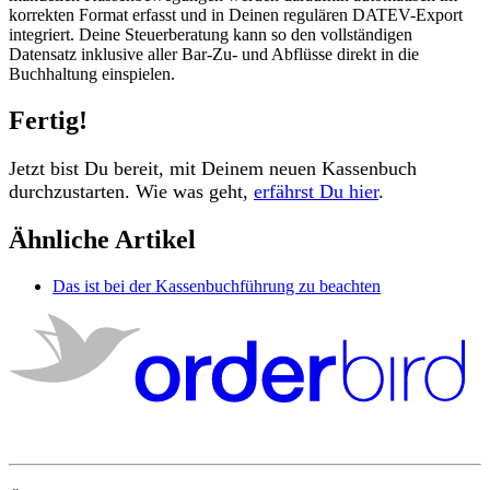
korrekten
Format
erfasst
und
in
Deinen
regul
ä
ren
DATEV
-
Export
integriert
.
Deine
Steuerberatung
kann
so
den
vollst
ä
ndigen
Datensatz
inklusive
aller
Bar
-
Zu
-
und
Abfl
ü
sse
direkt
in
die
Buchhaltung
einspielen
.
Fertig
!
Jetzt
bist
Du
bereit
,
mit
Deinem
neuen
Kassenbuch
durchzustarten
.
Wie
was
geht
,
erf
ä
hrst
Du
hier
.
Ähnliche Artikel
Das ist bei der Kassenbuchführung zu beachten