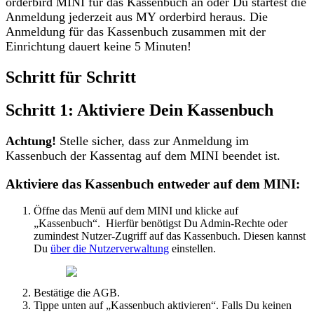
orderbird
MINI
f
ü
r
das
Kassenbuch
an
oder
Du
startest
die
Anmeldung
jederzeit
aus
MY
orderbird
heraus
.
Die
Anmeldung
f
ü
r
das
Kassenbuch
zusammen
mit
der
Einrichtung
dauert
keine
5
Minuten
!
Schritt
f
ü
r
Schritt
Schritt
1
:
Aktiviere
Dein
Kassenbuch
Achtung
!
Stelle
sicher
,
dass
zur
Anmeldung
im
Kassenbuch
der
Kassentag
auf
dem
MINI
beendet
ist
.
Aktiviere
das
Kassenbuch
entweder
auf
dem
MINI
:
Ö
ffne
das
Men
ü
auf
dem
MINI
und
klicke
auf
„
Kassenbuch
“
.
Hierf
ü
r
ben
ö
tigst
Du
Admin
-
Rechte
oder
zumindest
Nutzer
-
Zugriff
auf
das
Kassenbuch
.
Diesen
kannst
Du
ü
ber
die
Nutzerverwaltung
einstellen
.
Best
ä
tige
die
AGB
.
Tippe
unten
auf
„
Kassenbuch
aktivieren
“
.
Falls
Du
keinen