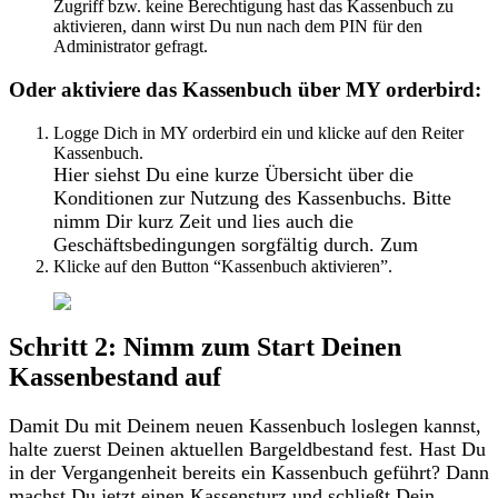
Zugriff
bzw
.
keine
Berechtigung
hast
das
Kassenbuch
zu
aktivieren
,
dann
wirst
Du
nun
nach
dem
PIN
f
ü
r
den
Administrator
gefragt
.
Oder
aktiviere
das
Kassenbuch
ü
ber
MY
orderbird
:
Logge
Dich
in
MY
orderbird
ein
und
klicke
auf
den
Reiter
Kassenbuch
.
Hier
siehst
Du
eine
kurze
Ü
bersicht
ü
ber
die
Konditionen
zur
Nutzung
des
Kassenbuchs
.
Bitte
nimm
Dir
kurz
Zeit
und
lies
auch
die
Gesch
ä
ftsbedingungen
sorgf
ä
ltig
durch
.
Zum
Klicke
auf
den
Button
“
Kassenbuch
aktivieren
”
.
Schritt
2
:
Nimm
zum
Start
Deinen
Kassenbestand
auf
Damit
Du
mit
Deinem
neuen
Kassenbuch
loslegen
kannst
,
halte
zuerst
Deinen
aktuellen
Bargeldbestand
fest
.
Hast
Du
in
der
Vergangenheit
bereits
ein
Kassenbuch
gef
ü
hrt
?
Dann
machst
Du
jetzt
einen
Kassensturz
und
schlie
ß
t
Dein