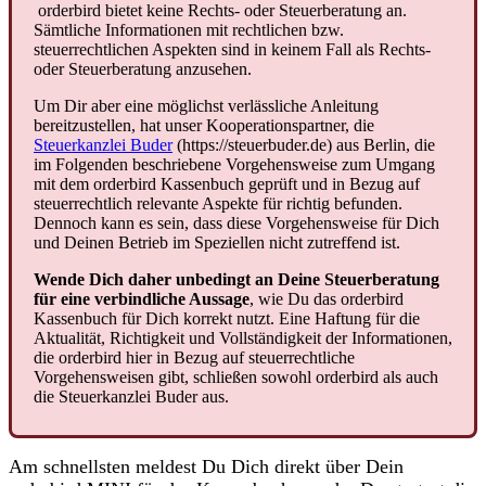
orderbird
bietet
keine
Rechts
-
oder
Steuerberatung
an
.
S
ä
mtliche
Informationen
mit
rechtlichen
bzw
.
steuerrechtlichen
Aspekten
sind
in
keinem
Fall
als
Rechts
-
oder
Steuerberatung
anzusehen
.
Um
Dir
aber
eine
m
ö
glichst
verl
ä
ssliche
Anleitung
bereitzustellen
,
hat
unser
Kooperationspartner
,
die
Steuerkanzlei
Buder
(
https
:
/
/
steuerbuder
.
de
)
aus
Berlin
,
die
im
Folgenden
beschriebene
Vorgehensweise
zum
Umgang
mit
dem
orderbird
Kassenbuch
gepr
ü
ft
und
in
Bezug
auf
steuerrechtlich
relevante
Aspekte
f
ü
r
richtig
befunden
.
Dennoch
kann
es
sein
,
dass
diese
Vorgehensweise
f
ü
r
Dich
und
Deinen
Betrieb
im
Speziellen
nicht
zutreffend
ist
.
Wende
Dich
daher
unbedingt
an
Deine
Steuerberatung
f
ü
r
eine
verbindliche
Aussage
,
wie
Du
das
orderbird
Kassenbuch
f
ü
r
Dich
korrekt
nutzt
.
Eine
Haftung
f
ü
r
die
Aktualit
ä
t
,
Richtigkeit
und
Vollst
ä
ndigkeit
der
Informationen
,
die
orderbird
hier
in
Bezug
auf
steuerrechtliche
Vorgehensweisen
gibt
,
schlie
ß
en
sowohl
orderbird
als
auch
die
Steuerkanzlei
Buder
aus
.
Am
schnellsten
meldest
Du
Dich
direkt
ü
ber
Dein