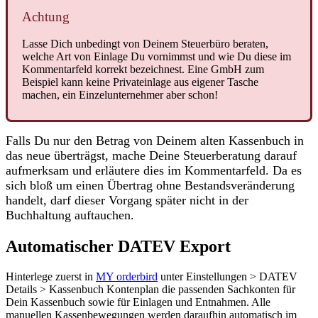
Achtung
Lasse
Dich
unbedingt
von
Deinem
Steuerb
ü
ro
beraten
,
welche
Art
von
Einlage
Du
vornimmst
und
wie
Du
diese
im
Kommentarfeld
korrekt
bezeichnest
.
Eine
GmbH
zum
Beispiel
kann
keine
Privateinlage
aus
eigener
Tasche
machen
,
ein
Einzelunternehmer
aber
schon
!
Falls
Du
nur
den
Betrag
von
Deinem
alten
Kassenbuch
in
das
neue
ü
bertr
ä
gst
,
mache
Deine
Steuerberatung
darauf
aufmerksam
und
erl
ä
utere
dies
im
Kommentarfeld
.
Da
es
sich
blo
ß
um
einen
Ü
bertrag
ohne
Bestandsver
ä
nderung
handelt
,
darf
dieser
Vorgang
sp
ä
ter
nicht
in
der
Buchhaltung
auftauchen
.
Automatischer
DATEV
Export
Hinterlege
zuerst
in
MY
orderbird
unter
Einstellungen
>
DATEV
Details
>
Kassenbuch
Kontenplan
die
passenden
Sachkonten
f
ü
r
Dein
Kassenbuch
sowie
f
ü
r
Einlagen
und
Entnahmen
.
Alle
manuellen
Kassenbewegungen
werden
daraufhin
automatisch
im