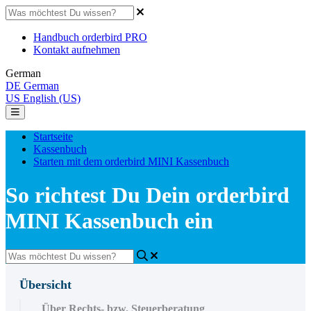
Handbuch orderbird PRO
Kontakt aufnehmen
German
DE
German
US
English (US)
Startseite
Kassenbuch
Starten mit dem orderbird MINI Kassenbuch
So richtest Du Dein orderbird
MINI Kassenbuch ein
Übersicht
Über Rechts- bzw. Steuerberatung