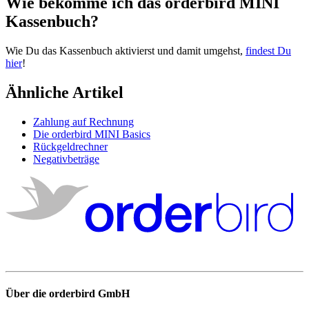
Wie
bekomme
ich
das
orderbird
MINI
Kassenbuch
?
Wie
Du
das
Kassenbuch
aktivierst
und
damit
umgehst
,
findest
Du
hier
!
Ähnliche Artikel
Zahlung auf Rechnung
Die orderbird MINI Basics
Rückgeldrechner
Negativbeträge
Über die orderbird GmbH