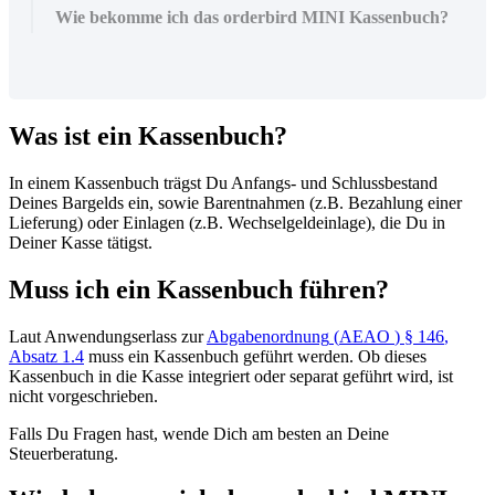
Wie bekomme ich das orderbird MINI Kassenbuch?
Was
ist
ein
Kassenbuch
?
In
einem
Kassenbuch
tr
ä
gst
Du
Anfangs
-
und
Schlussbestand
Deines
Bargelds
ein
,
sowie
Barentnahmen
(
z
.
B
.
Bezahlung
einer
Lieferung
)
oder
Einlagen
(
z
.
B
.
Wechselgeldeinlage
)
,
die
Du
in
Deiner
Kasse
t
ä
tigst
.
Muss
ich
ein
Kassenbuch
f
ü
hren
?
Laut
Anwendungserlass
zur
Abgabenordnung
(
AEAO
)
§
146
,
Absatz
1
.
4
muss
ein
Kassenbuch
gef
ü
hrt
werden
.
Ob
dieses
Kassenbuch
in
die
Kasse
integriert
oder
separat
gef
ü
hrt
wird
,
ist
nicht
vorgeschrieben
.
Falls
Du
Fragen
hast
,
wende
Dich
am
besten
an
Deine
Steuerberatung
.