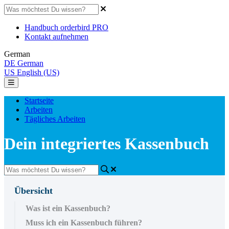
Handbuch orderbird PRO
Kontakt aufnehmen
German
DE
German
US
English (US)
Startseite
Arbeiten
Tägliches Arbeiten
Dein integriertes Kassenbuch
Übersicht
Was ist ein Kassenbuch?
Muss ich ein Kassenbuch führen?