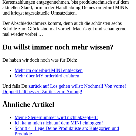
Kartenzahlungen
entgegennehmen
,
bist
produkttechnisch
auf
dem
aktuellen
Stand
,
firm
in
der
Handhabung
Deines
orderbird
MINIs
und
kriegst
tagesaktuelle
Umsatzdaten
.
Der
Abschiedsschmerz
kommt
,
denn
auch
die
sch
ö
nsten
sechs
Schritte
zum
Gl
ü
ck
sind
mal
vorbei
!
Mach
'
s
gut
und
schau
gerne
mal
wieder
vorbei
…
Du
willst
immer
noch
mehr
wissen
?
Da
haben
wir
doch
noch
was
f
ü
r
Dich
:
Mehr
im
orderbird
MINI
entdecken
Mehr
ü
ber
MY
orderbird
erfahren
Und
falls
Du
zur
ü
ck
auf
Los
gehen
willst
:
Nochmal
!
Von
vorne
!
Doppelt
h
ä
lt
besser
!
Zur
ü
ck
zum
Anfang
!
Ähnliche Artikel
Meine Steuernummer wird nicht akzeptiert!
Ich kann mich nicht auf dem MINI einloggen!
Schritt 4 - Lege Deine Produktliste an: Kategorien und
Produkte