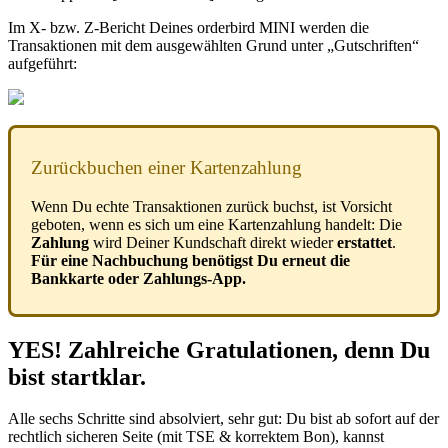
Im
X
-
bzw
.
Z
-
Bericht
Deines
orderbird
MINI
werden
die
Transaktionen
mit
dem
ausgew
ä
hlten
Grund
unter
„
Gutschriften
“
aufgef
ü
hrt
:
Zur
ü
ckbuchen
einer
Kartenzahlung
Wenn
Du
echte
Transaktionen
zur
ü
ck
buchst
,
ist
Vorsicht
geboten
,
wenn
es
sich
um
eine
Kartenzahlung
handelt
:
Die
Zahlung
wird
Deiner
Kundschaft
direkt
wieder
erstattet
.
F
ü
r
eine
Nachbuchung
ben
ö
tigst
Du
erneut
die
Bankkarte
oder
Zahlungs
-
App
.
YES
!
Zahlreiche
Gratulationen
,
denn
Du
bist
startklar
.
Alle
sechs
Schritte
sind
absolviert
,
sehr
gut
:
Du
bist
ab
sofort
auf
der
rechtlich
sicheren
Seite
(
mit
TSE
&
korrektem
Bon
)
,
kannst