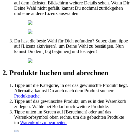
auf
dem
n
ä
chsten
Bildschirm
weitere
Details
sehen
.
Wenn
Dir
Deine
Wahl
nicht
gef
ä
llt
,
kannst
Du
nochmal
zur
ü
ckgehen
und
eine
andere
Lizenz
ausw
ä
hlen
.
Du
hast
die
beste
Wahl
f
ü
r
Dich
gefunden
?
Super
,
dann
tippe
auf
[
Lizenz
aktivieren
]
,
um
Deine
Wahl
zu
best
ä
tigen
.
Nun
kannst
Du
den
[
Tag
beginnen
]
und
loslegen
!
2
.
Produkte
buchen
und
abrechnen
Tippe
auf
die
Kategorie
,
in
der
das
gew
ü
nschte
Produkt
liegt
.
Alternativ
,
kannst
Du
auch
nach
dem
Produkt
suchen
:
Produktsuche
.
Tippe
auf
das
gew
ü
nschte
Produkt
,
um
es
in
den
Warenkorb
zu
legen
.
W
ä
hle
bei
Bedarf
noch
weitere
Produkte
.
Tippe
unten
im
Screen
auf
[
Berechnen
]
oder
auf
das
Warenkorbsymbol
oben
rechts
,
um
die
gebuchten
Produkte
im
Warenkorb
zu
bearbeiten