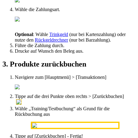
W
ä
hle
die
Zahlungsart
.
Optional
:
W
ä
hle
Trinkgeld
(
nur
bei
Kartenzahlung
)
oder
nutze
den
R
ü
ckgeldrechner
(
nur
bei
Barzahlung
)
.
F
ü
hre
die
Zahlung
durch
.
Drucke
auf
Wunsch
den
Beleg
aus
.
3
.
Produkte
zur
ü
ckbuchen
Navigiere
zum
[
Hauptmen
ü
]
>
[
Transaktionen
]
Tippe
auf
die
drei
Punkte
oben
rechts
>
[
Zur
ü
ckbuchen
]
W
ä
hle
„
Training
/
Testbuchung
“
als
Grund
f
ü
r
die
R
ü
ckbuchung
aus
Tippe
auf
[
Zur
ü
ckbuchen
]
-
Fertig
!