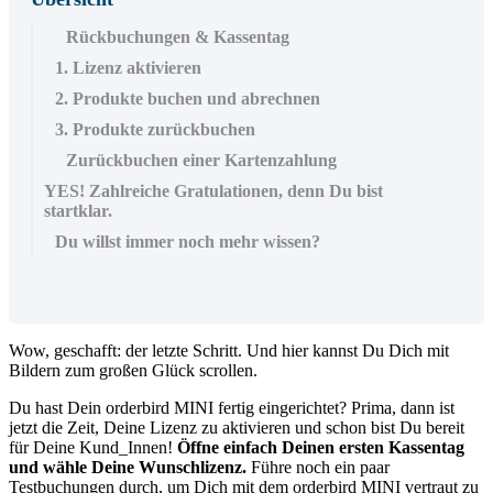
Rückbuchungen & Kassentag
1. Lizenz aktivieren
2. Produkte buchen und abrechnen
3. Produkte zurückbuchen
Zurückbuchen einer Kartenzahlung
YES! Zahlreiche Gratulationen, denn Du bist
startklar.
Du willst immer noch mehr wissen?
Wow
,
geschafft
:
der
letzte
Schritt
.
Und
hier
kannst
Du
Dich
mit
Bildern
zum
gro
ß
en
Gl
ü
ck
scrollen
.
Du
hast
Dein
orderbird
MINI
fertig
eingerichtet
?
Prima
,
dann
ist
jetzt
die
Zeit
,
Deine
Lizenz
zu
aktivieren
und
schon
bist
Du
bereit
f
ü
r
Deine
Kund_Innen
!
Ö
ffne
einfach
Deinen
ersten
Kassentag
und
w
ä
hle
Deine
Wunschlizenz
.
F
ü
hre
noch
ein
paar
Testbuchungen
durch
,
um
Dich
mit
dem
orderbird
MINI
vertraut
zu