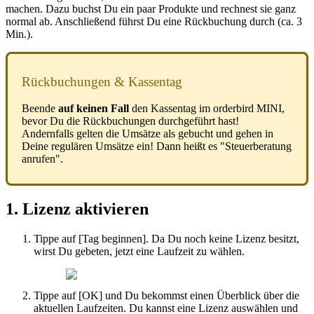
machen
.
Dazu
buchst
Du
ein
paar
Produkte
und
rechnest
sie
ganz
normal
ab
.
Anschlie
ß
end
f
ü
hrst
Du
eine
R
ü
ckbuchung
durch
(
ca
.
3
Min
.
)
.
R
ü
ckbuchungen
&
Kassentag
Beende
auf
keinen
Fall
den
Kassentag
im
orderbird
MINI
,
bevor
Du
die
R
ü
ckbuchungen
durchgef
ü
hrt
hast
!
Andernfalls
gelten
die
Ums
ä
tze
als
gebucht
und
gehen
in
Deine
regul
ä
ren
Ums
ä
tze
ein
!
Dann
hei
ß
t
es
"
Steuerberatung
anrufen
"
.
1
.
Lizenz
aktivieren
Tippe
auf
[
Tag
beginnen
]
.
Da
Du
noch
keine
Lizenz
besitzt
,
wirst
Du
gebeten
,
jetzt
eine
Laufzeit
zu
w
ä
hlen
.
Tippe
auf
[
OK
]
und
Du
bekommst
einen
Ü
berblick
ü
ber
die
aktuellen
Laufzeiten
.
Du
kannst
eine
Lizenz
ausw
ä
hlen
und