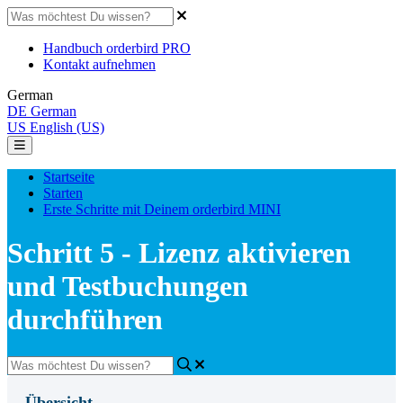
Handbuch orderbird PRO
Kontakt aufnehmen
German
DE
German
US
English (US)
Startseite
Starten
Erste Schritte mit Deinem orderbird MINI
Schritt 5 - Lizenz aktivieren
und Testbuchungen
durchführen
Übersicht