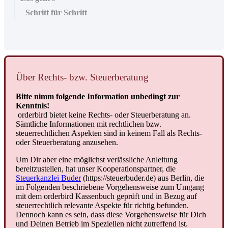
Schritt für Schritt
Ü
ber
Rechts
-
bzw
.
Steuerberatung
Bitte
nimm
folgende
Information
unbedingt
zur
Kenntnis
!
orderbird
bietet
keine
Rechts
-
oder
Steuerberatung
an
.
S
ä
mtliche
Informationen
mit
rechtlichen
bzw
.
steuerrechtlichen
Aspekten
sind
in
keinem
Fall
als
Rechts
-
oder
Steuerberatung
anzusehen
.
Um
Dir
aber
eine
m
ö
glichst
verl
ä
ssliche
Anleitung
bereitzustellen
,
hat
unser
Kooperationspartner
,
die
Steuerkanzlei
Buder
(
https
:
/
/
steuerbuder
.
de
)
aus
Berlin
,
die
im
Folgenden
beschriebene
Vorgehensweise
zum
Umgang
mit
dem
orderbird
Kassenbuch
gepr
ü
ft
und
in
Bezug
auf
steuerrechtlich
relevante
Aspekte
f
ü
r
richtig
befunden
.
Dennoch
kann
es
sein
,
dass
diese
Vorgehensweise
f
ü
r
Dich
und
Deinen
Betrieb
im
Speziellen
nicht
zutreffend
ist
.