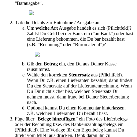
“
Barausgabe
”
.
Gib
die
Details
zur
Entnahme
/
Ausgabe
an
:
Um
welche
Art
Ausgabe
handelt
es
sich
(
Pflichtfeld
)
?
Zahlst
Du
Geld
bei
der
Bank
ein
(
“
an
Bank
”
)
oder
hast
eine
Lieferung
bekommen
,
die
Du
bar
bezahlt
hast
(
z
.
B
.
“
Rechnung
”
oder
“
B
ü
romaterial
”
)
?
Gib
den
Betrag
ein
,
den
Du
aus
Deiner
Kasse
rausnimmst
.
W
ä
hle
den
korrekten
Steuersatz
aus
(
Pflichtfeld
)
.
Wenn
Du
z
.
B
.
einen
Lieferanten
bezahlst
,
dann
findest
Du
den
Steuersatz
auf
der
Lieferantenrechnung
.
Wenn
Du
Dir
nicht
sicher
bist
,
welchen
Steuersatz
Du
nehmen
musst
,
dann
frage
bei
Deiner
Steuerberatung
nach
.
Optional
kannst
Du
einen
Kommentar
hinterlassen
,
z
.
B
.
welchen
Lieferanten
Du
bezahlt
hast
.
F
ü
ge
ü
ber
“
Belege
hinzuf
ü
gen
”
ein
Foto
des
Lieferbelegs
oder
der
Rechnung
bzw
.
des
Bankeinzahlungsbelegs
ein
(
Pflichtfeld
)
.
Eine
Vorlage
f
ü
r
den
Eigenbeleg
kannst
Du
direkt
vom
MINI
aus
drucken
.
Denk
daran
ihn
zu