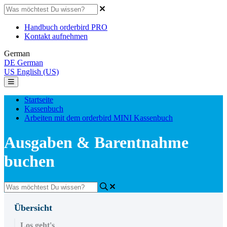
Handbuch orderbird PRO
Kontakt aufnehmen
German
DE
German
US
English (US)
Startseite
Kassenbuch
Arbeiten mit dem orderbird MINI Kassenbuch
Ausgaben & Barentnahme
buchen
Übersicht
Los geht's