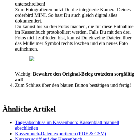
unterschreiben
!
Zum
Fotografieren
nutzt
Du
die
integrierte
Kamera
Deines
orderbird
MINI
.
So
hast
Du
auch
gleich
digital
alles
dokumentiert
.
Du
kannst
bis
zu
drei
Fotos
machen
,
die
f
ü
r
diese
Entnahme
im
Kassenbuch
protokolliert
werden
.
Falls
Du
mit
den
drei
Fotos
nicht
zufrieden
bist
,
kannst
Du
einzelne
Dateien
ü
ber
das
M
ü
lleimer
-
Symbol
rechts
l
ö
schen
und
ein
neues
Foto
aufnehmen
.
Wichtig
:
Bewahre
den
Original
-
Beleg
trotzdem
sorgf
ä
ltig
auf
!
Zum
Schluss
ü
ber
den
blauen
Button
best
ä
tigen
und
fertig
!
Ähnliche Artikel
Tagesabschluss im Kassenbuch: Kassenblatt manuell
abschließen
Kassenbuch-Daten exportieren (PDF & CSV)
Nutzerzugriff auf das Kassenbuch