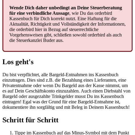
Wende
Dich
daher
unbedingt
an
Deine
Steuerberatung
f
ü
r
eine
verbindliche
Aussage
,
wie
Du
das
orderbird
Kassenbuch
f
ü
r
Dich
korrekt
nutzt
.
Eine
Haftung
f
ü
r
die
Aktualit
ä
t
,
Richtigkeit
und
Vollst
ä
ndigkeit
der
Informationen
,
die
orderbird
hier
in
Bezug
auf
steuerrechtliche
Vorgehensweisen
gibt
,
schlie
ß
en
sowohl
orderbird
als
auch
die
Steuerkanzlei
Buder
aus
.
Los
geht
'
s
Du
bist
verpflichtet
,
alle
Bargeld
-
Entnahmen
ins
Kassenbuch
einzutragen
.
Dies
sind
z
.
B
.
die
Bezahlung
eines
Lieferanten
,
eine
Privatentnahme
oder
wenn
Du
Bargeld
aus
der
Kasse
nimmst
,
um
es
auf
Dein
Gesch
ä
ftskonto
einzuzahlen
.
Auch
einen
Diebstahl
von
Bargeld
oder
ausgezahlte
Trinkgelder
musst
Du
ins
Kassenbuch
eintragen
!
Egal
was
der
Grund
f
ü
r
eine
Bargeld
-
Entnahme
ist
,
dokumentiere
ihn
sorgf
ä
ltig
und
mit
Beleg
in
Deinem
Kassenbuch
!
Schritt
f
ü
r
Schritt
Tippe
im
Kassenbuch
auf
das
Minus
-
Symbol
mit
dem
Punkt