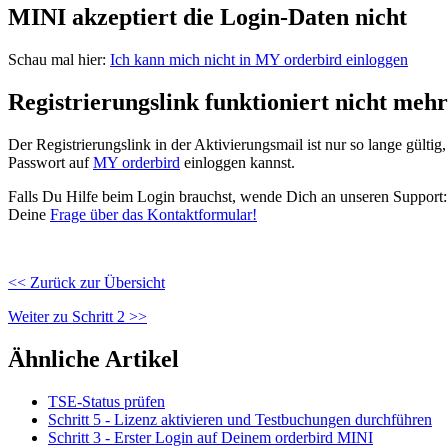
MINI
akzeptiert
die
Login
-
Daten
nicht
Schau
mal
hier
:
Ich
kann
mich
nicht
in
MY
orderbird
einloggen
Registrierungslink
funktioniert
nicht
mehr
Der
Registrierungslink
in
der
Aktivierungsmail
ist
nur
so
lange
g
ü
ltig
,
Passwort
auf
MY
orderbird
einloggen
kannst
.
Falls
Du
Hilfe
beim
Login
brauchst
,
wende
Dich
an
unseren
Support
:
Deine
Frage
ü
ber
das
Kontaktformular
!
<
<
Zur
ü
ck
zur
Ü
bersicht
Weiter
zu
Schritt
2
>
>
Ähnliche Artikel
TSE-Status prüfen
Schritt 5 - Lizenz aktivieren und Testbuchungen durchführen
Schritt 3 - Erster Login auf Deinem orderbird MINI