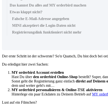
Das kannst Du alles auf MY orderbird machen
Etwas klappt nicht?
Falsche E-Mail-Adresse angegeben
MINI akzeptiert die Login-Daten nicht
Registrierungslink funktioniert nicht mehr
Der
erste
Schritt
ist
der
schwerste
?
So
'
n
Quatsch
,
Du
bist
doch
bei
or
Du
erledigst
hier
zwei
Sachen
:
MY
orderbird
Account
erstellen
Hast
Du
ü
ber
den
orderbird
Online
-
Shop
bestellt
?
Super
,
da
Sonst
geht
die
Registrierung
ganz
einfach
direkt
auf
Deinem
dem
und
weiter
geht
'
s
mit
…
MY
orderbird
personalisieren
&
Online
-
TSE
aktivieren
Hinterlege
ein
paar
Eckdaten
zu
Deinem
Betrieb
auf
MY
order
Lust
auf
ein
Filmchen
?