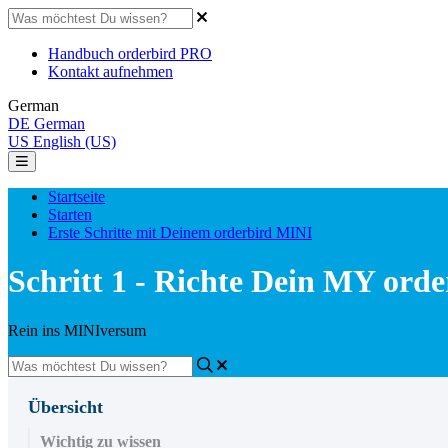
Handbuch orderbird PRO
Kontakt aufnehmen
German
DE
German
US
English (US)
Startseite
Starten
Erste Schritte mit Deinem orderbird MINI
Schritt 1 - Richte Dein MY orde
Rein ins MINIversum
Übersicht
Wichtig zu wissen