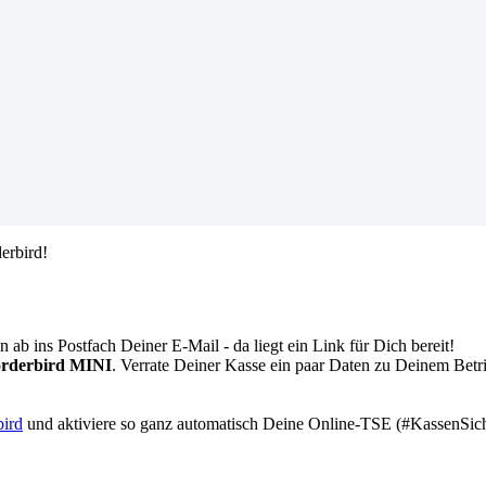
derbird
!
nn
ab
ins
Postfach
Deiner
E
-
Mail
-
da
liegt
ein
Link
f
ü
r
Dich
bereit
!
orderbird
MINI
.
Verrate
Deiner
Kasse
ein
paar
Daten
zu
Deinem
Betr
bird
und
aktiviere
so
ganz
automatisch
Deine
Online
-
TSE
(
#
KassenSic