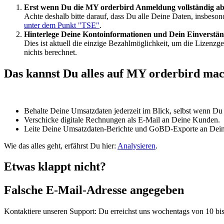
Erst
wenn
Du
die
MY
orderbird
Anmeldung
vollst
ä
ndig
ab
Achte
deshalb
bitte
darauf
,
dass
Du
alle
Deine
Daten
,
insbeson
unter
dem
Punkt
"
TSE
"
.
Hinterlege
Deine
Kontoinformationen
und
Dein
Einverst
ä
n
Dies
ist
aktuell
die
einzige
Bezahlm
ö
glichkeit
,
um
die
Lizenzg
nichts
berechnet
.
Das
kannst
Du
alles
auf
MY
orderbird
mac
Behalte
Deine
Umsatzdaten
jederzeit
im
Blick
,
selbst
wenn
Du
Verschicke
digitale
Rechnungen
als
E
-
Mail
an
Deine
Kunden
.
Leite
Deine
Umsatzdaten
-
Berichte
und
GoBD
-
Exporte
an
Dei
Wie
das
alles
geht
,
erf
ä
hrst
Du
hier
:
Analysieren
.
Etwas
klappt
nicht
?
Falsche
E
-
Mail
-
Adresse
angegeben
Kontaktiere
unseren
Support
:
Du
erreichst
uns
wochentags
von
10
bi