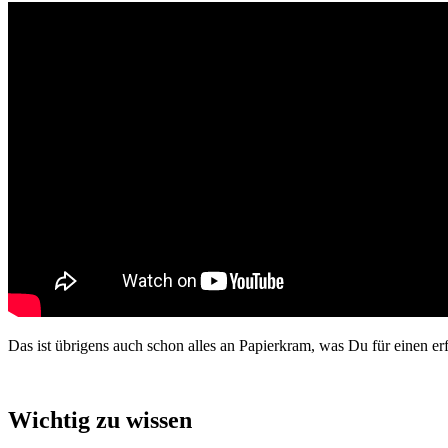
Das
ist
ü
brigens
auch
schon
alles
an
Papierkram
,
was
Du
f
ü
r
einen
er
Wichtig
zu
wissen