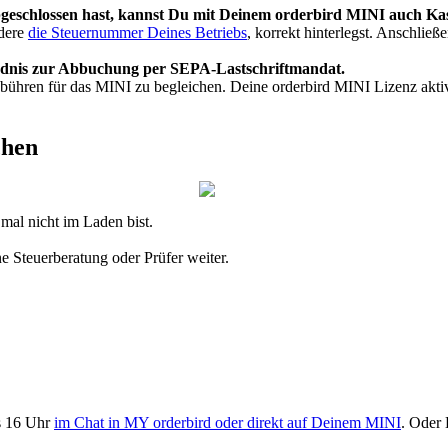
geschlossen
hast
,
kannst
Du
mit
Deinem
orderbird
MINI
auch
Ka
dere
die
Steuernummer
Deines
Betriebs
,
korrekt
hinterlegst
.
Anschlie
ß
e
dnis
zur
Abbuchung
per
SEPA
-
Lastschriftmandat
.
eb
ü
hren
f
ü
r
das
MINI
zu
begleichen
.
Deine
orderbird
MINI
Lizenz
akti
hen
mal
nicht
im
Laden
bist
.
ne
Steuerberatung
oder
Pr
ü
fer
weiter
.
s
16
Uhr
im
Chat
in
MY
orderbird
oder
direkt
auf
Deinem
MINI
.
Oder