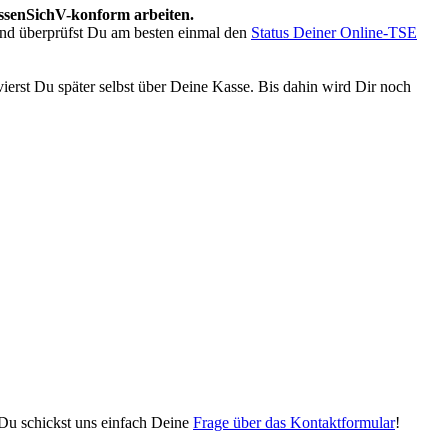
ssenSichV
-
konform
arbeiten
.
nd
ü
berpr
ü
fst
Du
am
besten
einmal
den
Status
Deiner
Online
-
TSE
vierst
Du
sp
ä
ter
selbst
ü
ber
Deine
Kasse
.
Bis
dahin
wird
Dir
noch
Du
schickst
uns
einfach
Deine
Frage
ü
ber
das
Kontaktformular
!