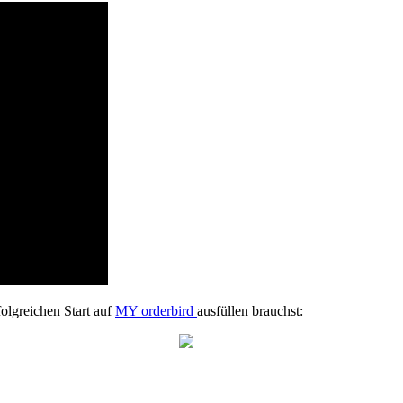
folgreichen
Start
auf
MY
orderbird
ausf
ü
llen
brauchst
: