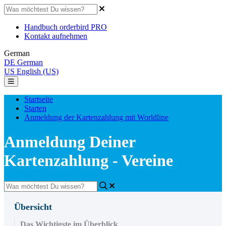
Handbuch orderbird PRO
Kontakt aufnehmen
German
DE
German
US
English (US)
Startseite
Starten
Anmeldung der Kartenzahlung mit Worldline
Anmeldung Deiner
Kartenzahlung - Vereine
Übersicht
Das Wichtigste im Überblick