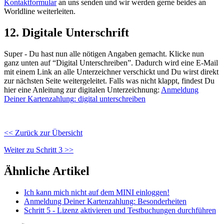
Kontaktformular
an
uns
senden
und
wir
werden
gerne
beides
an
Worldline
weiterleiten
.
12
.
Digitale
Unterschrift
Super
-
Du
hast
nun
alle
n
ö
tigen
Angaben
gemacht
.
Klicke
nun
ganz
unten
auf
“
Digital
Unterschreiben
”
.
Dadurch
wird
eine
E
-
Mail
mit
einem
Link
an
alle
Unterzeichner
verschickt
und
Du
wirst
direkt
zur
n
ä
chsten
Seite
weitergeleitet
.
Falls
was
nicht
klappt
,
findest
Du
hier
eine
Anleitung
zur
digitalen
Unterzeichnung
:
Anmeldung
Deiner
Kartenzahlung
:
digital
unterschreiben
<
<
Zur
ü
ck
zur
Ü
bersicht
Weiter
zu
Schritt
3
>
>
Ähnliche Artikel
Ich kann mich nicht auf dem MINI einloggen!
Anmeldung Deiner Kartenzahlung: Besonderheiten
Schritt 5 - Lizenz aktivieren und Testbuchungen durchführen