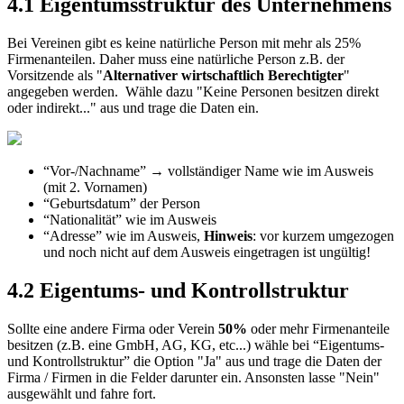
4
.
1
Eigentumsstruktur
des
Unternehmens
Bei
Vereinen
gibt
es
keine
nat
ü
rliche
Person
mit
mehr
als
25
%
Firmenanteilen
.
Daher
muss
eine
nat
ü
rliche
Person
z
.
B
.
der
Vorsitzende
als
"
Alternativer
wirtschaftlich
Berechtigter
"
angegeben
werden
.
W
ä
hle
dazu
"
Keine
Personen
besitzen
direkt
oder
indirekt
.
.
.
"
aus
und
trage
die
Daten
ein
.
“
Vor
-
/
Nachname
”
→
vollst
ä
ndiger
Name
wie
im
Ausweis
(
mit
2
.
Vornamen
)
“
Geburtsdatum
”
der
Person
“
Nationalit
ä
t
”
wie
im
Ausweis
“
Adresse
”
wie
im
Ausweis
,
Hinweis
:
vor
kurzem
umgezogen
und
noch
nicht
auf
dem
Ausweis
eingetragen
ist
ung
ü
ltig
!
4
.
2
Eigentums
-
und
Kontrollstruktur
Sollte
eine
andere
Firma
oder
Verein
50
%
oder
mehr
Firmenanteile
besitzen
(
z
.
B
.
eine
GmbH
,
AG
,
KG
,
etc
.
.
.
)
w
ä
hle
bei
“
Eigentums
-
und
Kontrollstruktur
”
die
Option
"
Ja
"
aus
und
trage
die
Daten
der
Firma
/
Firmen
in
die
Felder
darunter
ein
.
Ansonsten
lasse
"
Nein
"
ausgew
ä
hlt
und
fahre
fort
.