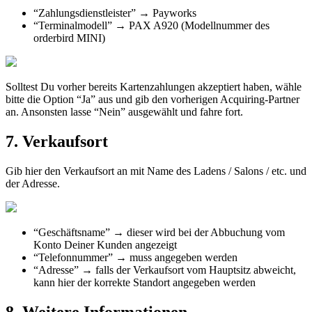
“
Zahlungsdienstleister
”
→
Payworks
“
Terminalmodell
”
→
PAX
A920
(
Modellnummer
des
orderbird
MINI
)
Solltest
Du
vorher
bereits
Kartenzahlungen
akzeptiert
haben
,
w
ä
hle
bitte
die
Option
“
Ja
”
aus
und
gib
den
vorherigen
Acquiring
-
Partner
an
.
Ansonsten
lasse
“
Nein
”
ausgew
ä
hlt
und
fahre
fort
.
7
.
Verkaufsort
Gib
hier
den
Verkaufsort
an
mit
Name
des
Ladens
/
Salons
/
etc
.
und
der
Adresse
.
“
Gesch
ä
ftsname
”
→
dieser
wird
bei
der
Abbuchung
vom
Konto
Deiner
Kunden
angezeigt
“
Telefonnummer
”
→
muss
angegeben
werden
“
Adresse
”
→
falls
der
Verkaufsort
vom
Hauptsitz
abweicht
,
kann
hier
der
korrekte
Standort
angegeben
werden