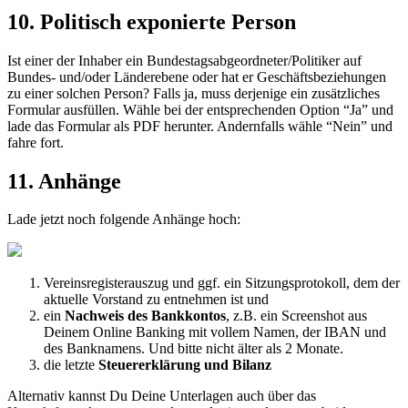
10
.
Politisch
exponierte
Person
Ist
einer
der
Inhaber
ein
Bundestagsabgeordneter
/
Politiker
auf
Bundes
-
und
/
oder
L
ä
nderebene
oder
hat
er
Gesch
ä
ftsbeziehungen
zu
einer
solchen
Person
?
Falls
ja
,
muss
derjenige
ein
zus
ä
tzliches
Formular
ausf
ü
llen
.
W
ä
hle
bei
der
entsprechenden
Option
“
Ja
”
und
lade
das
Formular
als
PDF
herunter
.
Andernfalls
w
ä
hle
“
Nein
”
und
fahre
fort
.
11
.
Anh
ä
nge
Lade
jetzt
noch
folgende
Anh
ä
nge
hoch
:
Vereinsregisterauszug
und
ggf
.
ein
Sitzungsprotokoll
,
dem
der
aktuelle
Vorstand
zu
entnehmen
ist
und
ein
Nachweis
des
Bankkontos
,
z
.
B
.
ein
Screenshot
aus
Deinem
Online
Banking
mit
vollem
Namen
,
der
IBAN
und
des
Banknamens
.
Und
bitte
nicht
ä
lter
als
2
Monate
.
die
letzte
Steuererkl
ä
rung
und
Bilanz
Alternativ
kannst
Du
Deine
Unterlagen
auch
ü
ber
das