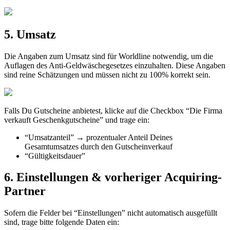
5
.
Umsatz
Die
Angaben
zum
Umsatz
sind
f
ü
r
Worldline
notwendig
,
um
die
Auflagen
des
Anti
-
Geldw
ä
schegesetzes
einzuhalten
.
Diese
Angaben
sind
reine
Sch
ä
tzungen
und
m
ü
ssen
nicht
zu
100
%
korrekt
sein
.
Falls
Du
Gutscheine
anbietest
,
klicke
auf
die
Checkbox
“
Die
Firma
verkauft
Geschenkgutscheine
”
und
trage
ein
:
“
Umsatzanteil
”
→
prozentualer
Anteil
Deines
Gesamtumsatzes
durch
den
Gutscheinverkauf
“
G
ü
ltigkeitsdauer
”
6
.
Einstellungen
&
vorheriger
Acquiring
-
Partner
Sofern
die
Felder
bei
“
Einstellungen
”
nicht
automatisch
ausgef
ü
llt
sind
,
trage
bitte
folgende
Daten
ein
: