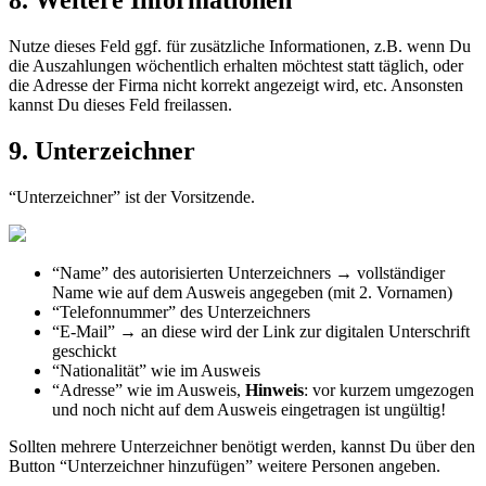
8
.
Weitere
Informationen
Nutze
dieses
Feld
ggf
.
f
ü
r
zus
ä
tzliche
Informationen
,
z
.
B
.
wenn
Du
die
Auszahlungen
w
ö
chentlich
erhalten
m
ö
chtest
statt
t
ä
glich
,
oder
die
Adresse
der
Firma
nicht
korrekt
angezeigt
wird
,
etc
.
Ansonsten
kannst
Du
dieses
Feld
freilassen
.
9
.
Unterzeichner
“
Unterzeichner
”
ist
der
Vorsitzende
.
“
Name
”
des
autorisierten
Unterzeichners
→
vollst
ä
ndiger
Name
wie
auf
dem
Ausweis
angegeben
(
mit
2
.
Vornamen
)
“
Telefonnummer
”
des
Unterzeichners
“
E
-
Mail
”
→
an
diese
wird
der
Link
zur
digitalen
Unterschrift
geschickt
“
Nationalit
ä
t
”
wie
im
Ausweis
“
Adresse
”
wie
im
Ausweis
,
Hinweis
:
vor
kurzem
umgezogen
und
noch
nicht
auf
dem
Ausweis
eingetragen
ist
ung
ü
ltig
!
Sollten
mehrere
Unterzeichner
ben
ö
tigt
werden
,
kannst
Du
ü
ber
den
Button
“
Unterzeichner
hinzuf
ü
gen
”
weitere
Personen
angeben
.