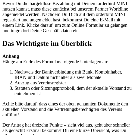
Bevor
Du
die
bargeldlose
Bezahlung
mit
Deinem
orderbird
MINI
nutzen
kannst
,
muss
diese
zun
ä
chst
bei
unserem
Partner
Worldline
angemeldet
werden
.
Nachdem
Du
Dich
auf
dem
orderbird
MINI
registriert
und
angemeldet
hast
,
bekommst
Du
eine
E
-
Mail
mit
einem
Link
.
Klicke
darauf
,
um
zum
Online
-
Formular
zu
gelangen
und
trage
dort
Deine
Gesch
ä
ftsdaten
ein
.
Das
Wichtigste
im
Ü
berblick
Anhang
H
ä
nge
am
Ende
des
Formulars
folgende
Unterlagen
an
:
Nachweis
der
Bankverbindung
mit
Bank
,
Kontoinhaber
,
IBAN
und
Datum
nicht
ä
lter
als
zwei
Monate
Auszug
aus
Vereinsregister
Statuten
oder
Sitzungsprotokoll
,
dem
der
aktuelle
Vorstand
zu
entnehmen
ist
Achte
bitte
darauf
,
dass
eines
der
oben
genannten
Dokumente
den
aktuellen
Vorstand
und
die
Vertretungsberechtigten
des
Vereins
auff
ü
hrt
!
Der
Antrag
hat
dreizehn
Punkte
–
sieht
viel
aus
,
geht
aber
schneller
als
gedacht
!
Erstmal
bekommst
Du
eine
kurze
Ü
bersicht
,
was
Du