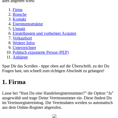
alles
angeben
wirst
:
Firma
Branche
Kontakt
Eigentumsstruktur
Umsatz
Einstellungen
und
vorheriger
Acquirer
Verkaufsort
Weitere
Infos
Unterzeichner
Politisch
exponierte
Person
(
PEP
)
Anh
ä
nge
Spar
Dir
das
Scrollen
-
tippe
oben
auf
die
Ü
berschrift
,
zu
der
Du
Fragen
hast
,
um
schnell
zum
richtigen
Abschnitt
zu
gelangen
!
1
.
Firma
Lasse
bei
“
Hast
Du
eine
Handelsregisternummer
?
”
die
Option
“
Ja
”
ausgew
ä
hlt
und
trage
Deine
Vereinsnummer
ein
.
Diese
findest
Du
im
Vereinsregistereintrag
.
Die
Vereinsdaten
werden
so
automatisch
aus
dem
Online
-
Register
abgerufen
.