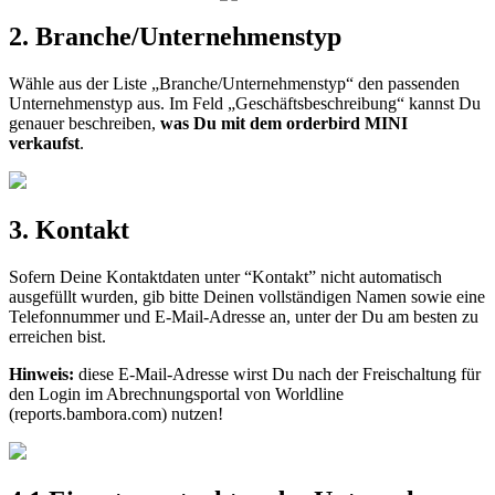
2
.
Branche
/
Unternehmenstyp
W
ä
hle
aus
der
Liste
„
Branche
/
Unternehmenstyp
“
den
passenden
Unternehmenstyp
aus
.
Im
Feld
„
Gesch
ä
ftsbeschreibung
“
kannst
Du
genauer
beschreiben
,
was
Du
mit
dem
orderbird
MINI
verkaufst
.
3
.
Kontakt
Sofern
Deine
Kontaktdaten
unter
“
Kontakt
”
nicht
automatisch
ausgef
ü
llt
wurden
,
gib
bitte
Deinen
vollst
ä
ndigen
Namen
sowie
eine
Telefonnummer
und
E
-
Mail
-
Adresse
an
,
unter
der
Du
am
besten
zu
erreichen
bist
.
Hinweis
:
diese
E
-
Mail
-
Adresse
wirst
Du
nach
der
Freischaltung
f
ü
r
den
Login
im
Abrechnungsportal
von
Worldline
(
reports
.
bambora
.
com
)
nutzen
!